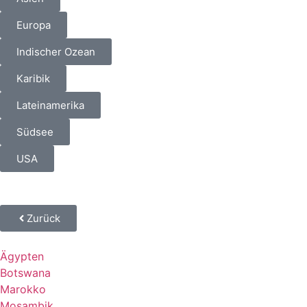
Europa
Indischer Ozean
Karibik
Lateinamerika
Südsee
USA
Zurück
Ägypten
Botswana
Marokko
Mosambik