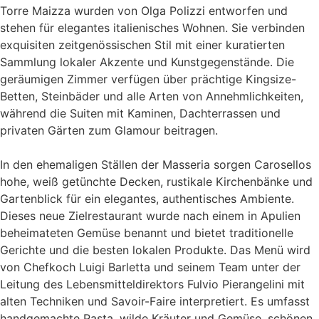
Torre Maizza wurden von Olga Polizzi entworfen und
stehen für elegantes italienisches Wohnen. Sie verbinden
exquisiten zeitgenössischen Stil mit einer kuratierten
Sammlung lokaler Akzente und Kunstgegenstände. Die
geräumigen Zimmer verfügen über prächtige Kingsize-
Betten, Steinbäder und alle Arten von Annehmlichkeiten,
während die Suiten mit Kaminen, Dachterrassen und
privaten Gärten zum Glamour beitragen.
In den ehemaligen Ställen der Masseria sorgen Carosellos
hohe, weiß getünchte Decken, rustikale Kirchenbänke und
Gartenblick für ein elegantes, authentisches Ambiente.
Dieses neue Zielrestaurant wurde nach einem in Apulien
beheimateten Gemüse benannt und bietet traditionelle
Gerichte und die besten lokalen Produkte. Das Menü wird
von Chefkoch Luigi Barletta und seinem Team unter der
Leitung des Lebensmitteldirektors Fulvio Pierangelini mit
alten Techniken und Savoir-Faire interpretiert. Es umfasst
handgemachte Pasta, wilde Kräuter und Gemüse, schönen