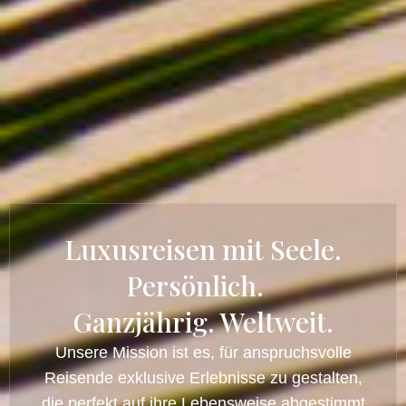
Luxusreisen mit Seele.
Persönlich.
Ganzjährig. Weltweit.
Unsere Mission ist es, für anspruchsvolle
Reisende exklusive Erlebnisse zu gestalten,
die perfekt auf ihre Lebensweise abgestimmt