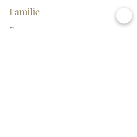
Familie
Paare
Gruppe
Flitter-wochen
Solo
Süd Afrika
USA