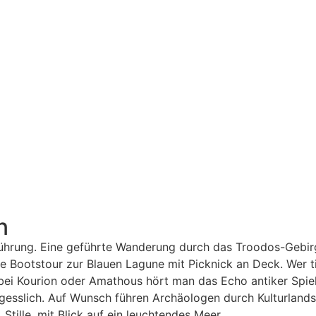
n
rührung. Eine geführte Wanderung durch das Troodos-Gebirg
ne Bootstour zur Blauen Lagune mit Picknick an Deck. Wer ti
 bei Kourion oder Amathous hört man das Echo antiker Spi
rgesslich. Auf Wunsch führen Archäologen durch Kulturland
 Stille, mit Blick auf ein leuchtendes Meer.