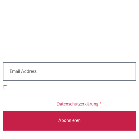
Malediven
Frankreich
Mauritius
Seychellen
Schweiz
Thailand
Vietnam
USA
Newsletter
Ich willige ein, dass meine E-Mail-Adresse zum Versand des
Newsletters verarbeitet wird. Informationen zum Umgang mit Ihren
Daten finden Sie in unserer
Datenschutzerklärung
*
Abonnieren
Beratung Gladbeck: +49 2043 784 51 00