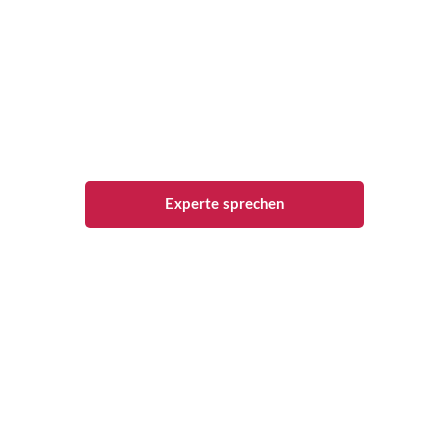
Lust auf Urlaub - aber noch
keine Idee?
Dann rufen Sie uns doch einfach
an!
Experte sprechen