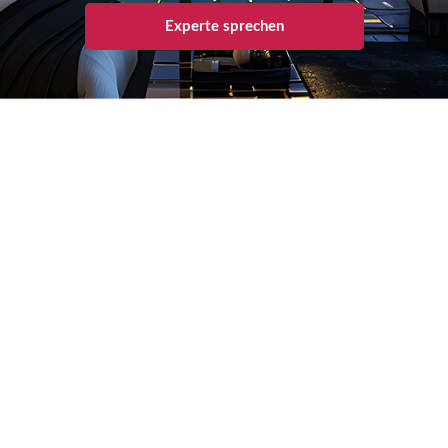
Experte sprechen
Radermacher Reisen GmbH – Perfect Moments
Kirchhellener Straße 6, 45966 Gladbeck
Wichtige Links
Hotels & Lodges
Kreuzfahrten