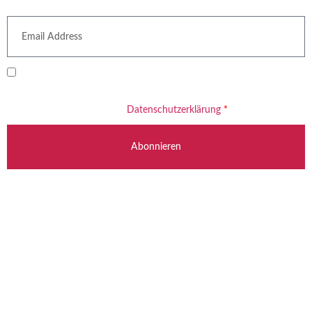
Newsletter
Ich willige ein, dass meine E-Mail-Adresse zum Versand des
Newsletters verarbeitet wird. Informationen zum Umgang mit Ihren
Daten finden Sie in unserer
Datenschutzerklärung
*
Abonnieren
Beratung Gladbeck: +49 2043 784 51 00
Beratung Stuttgart: +49 711 214 787 54
info@radermacherreisen.de