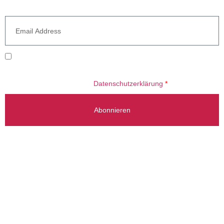
Newsletter
Ich willige ein, dass meine E-Mail-Adresse zum Versand des
Newsletters verarbeitet wird. Informationen zum Umgang mit Ihren
Daten finden Sie in unserer
Datenschutzerklärung
*
Abonnieren
Beratung Gladbeck: +49 2043 784 51 00
Beratung Stuttgart: +49 711 214 787 54
info@radermacherreisen.de