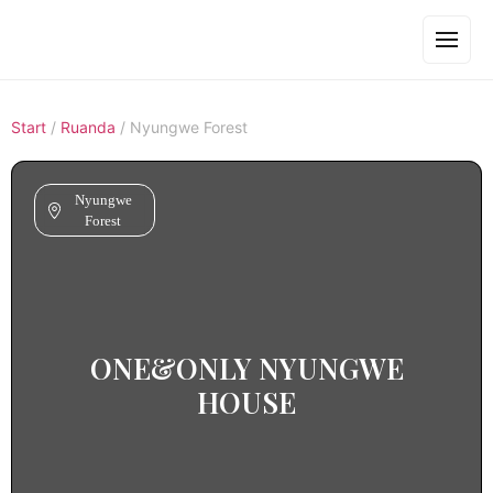
Start
/
Ruanda
/
Nyungwe Forest
Nyungwe
Forest
ONE&ONLY NYUNGWE
HOUSE