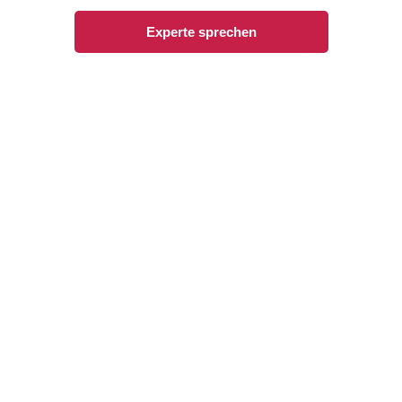
Experte sprechen
Radermacher Reisen GmbH – Perfect Moments
Kirchhellener Straße 6, 45966 Gladbeck
Wichtige Links
Hotels & Lodges
Kreuzfahrten