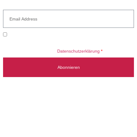
Newsletter
Ich willige ein, dass meine E-Mail-Adresse zum Versand des
Newsletters verarbeitet wird. Informationen zum Umgang mit Ihren
Daten finden Sie in unserer
Datenschutzerklärung
*
Abonnieren
Beratung Gladbeck: +49 2043 784 51 00
Beratung Stuttgart: +49 711 214 787 54
info@radermacherreisen.de