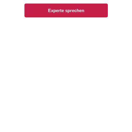
Experte sprechen
Radermacher Reisen GmbH – Perfect Moments
Kirchhellener Straße 6, 45966 Gladbeck
Wichtige Links
Hotels & Lodges
Kreuzfahrten