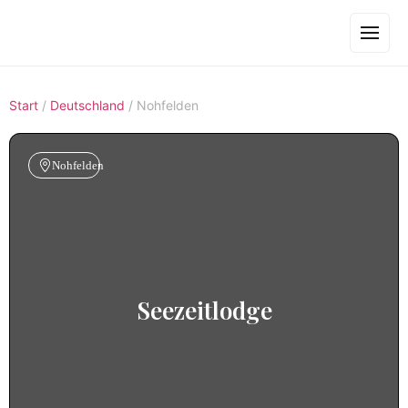
Start
/
Deutschland
/
Nohfelden
Nohfelden
Seezeitlodge