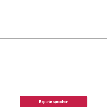
st auf Urlaub - aber noch keine Id
Dann rufen Sie uns doch einfach an
Experte sprechen