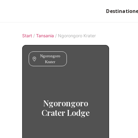
Destination
Start
/
Tansania
/
Ngorongoro Krater
Ngorongoro
Krater
Ngorongoro
Crater Lodge