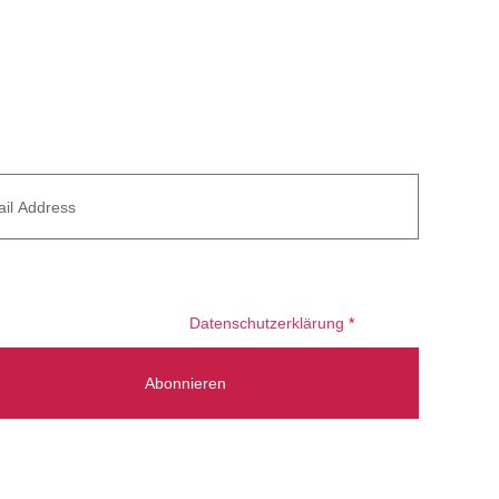
tter
 willige ein, dass meine E-Mail-Adresse zum Versand des
tters verarbeitet wird. Informationen zum Umgang mit
Daten finden Sie in unserer
Datenschutzerklärung
*
Abonnieren
ng Gladbeck: +49 2043 784 51 00
ng Stuttgart: +49 711 214 787 54