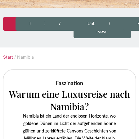
Hotels
Faszination
Zielgruppe
Atmosphäre
Erleben
Unbeschwertes
Reisezeiten
Favorit
reisen
Start
/
Namibia
Faszination
Warum eine Luxusreise nach
Namibia?
Namibia ist ein Land der endlosen Horizonte, wo
goldene Dünen im Licht der aufgehenden Sonne
glühen und zerklüftete Canyons Geschichten von
Millionen Jahren erzählen. Die Weite der Namib