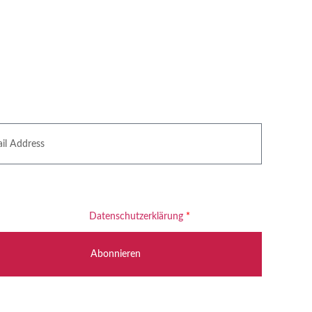
tter
willige ein, dass meine E-Mail-Adresse zum Versand des
tters verarbeitet wird. Informationen zum Umgang mit Ihren
finden Sie in unserer
Datenschutzerklärung
*
Abonnieren
ng Gladbeck: +49 2043 784 51 00
ng Stuttgart: +49 711 214 787 54