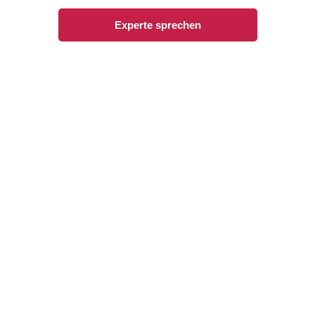
Experte sprechen
Radermacher Reisen GmbH – Perfect Moments
Kirchhellener Straße 6, 45966 Gladbeck
Wichtige Links
Hotels & Lodges
Kreuzfahrten