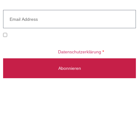
Newsletter
Ich willige ein, dass meine E-Mail-Adresse zum Versand des
Newsletters verarbeitet wird. Informationen zum Umgang mit Ihren
Daten finden Sie in unserer
Datenschutzerklärung
*
Abonnieren
Beratung Gladbeck: +49 2043 784 51 00
Beratung Stuttgart: +49 711 214 787 54
info@radermacherreisen.de