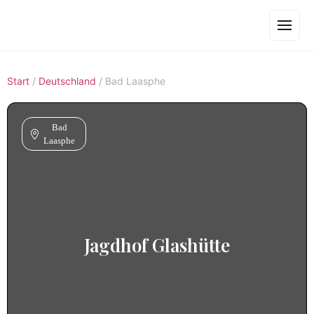
Start
/
Deutschland
/
Bad Laasphe
Bad
Laasphe
Jagdhof Glashütte