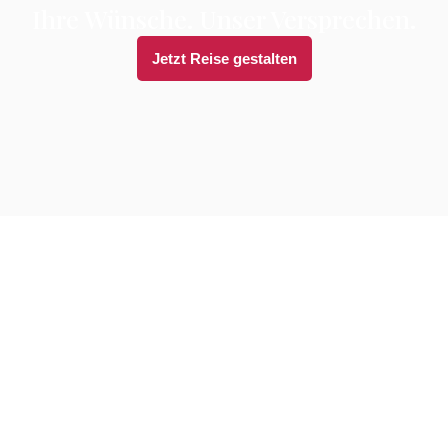
Ihre Wünsche. Unser Versprechen.
Jetzt Reise gestalten
Ihre brennenden Fragen,
beantwortet
Es ist nur natürlich, dass Sie einige brennende Fragen
haben, bevor Sie Ihre Reise buchen. Im Folgenden haben