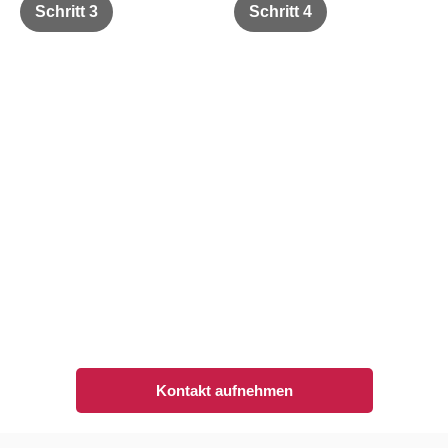
Schritt 3
Schritt 4
Ihr
Entspannt
maßgeschneidertes
aufbrechen,
Reiseerlebnis
wir kümmern
uns um den
Sie erhalten ein individuell
kuratiertes Angebot – mit
Rest
Liebe zum Detail und
Von der Buchung bis zum
höchsten Ansprüchen.
Rückflug: Sie genießen, wir
organisieren. Willkommen in
Ihrer Auszeit.
Kontakt aufnehmen