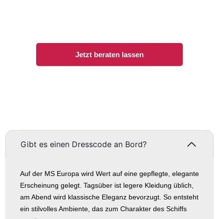
wir die am häufigsten gestellten Fragen beantwortet. So
können Sie mehr darüber erfahren, wer wir sind, was wir tun
und wofür wir stehen.
Jetzt beraten lassen
Gibt es einen Dresscode an Bord?
Auf der MS Europa wird Wert auf eine gepflegte, elegante
Erscheinung gelegt. Tagsüber ist legere Kleidung üblich,
am Abend wird klassische Eleganz bevorzugt. So entsteht
ein stilvolles Ambiente, das zum Charakter des Schiffs