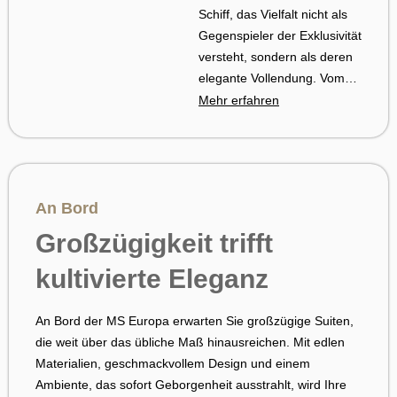
Schiff, das Vielfalt nicht als
Gegenspieler der Exklusivität
versteht, sondern als deren
elegante Vollendung. Vom
ersten Schritt an Bord
Mehr erfahren
spüren Sie ein
außergewöhnliches
Raumgefühl, das Ruhe
schafft und zugleich
Optionen eröffnet: Orte für
An Bord
kontemplative Momente,
Großzügigkeit trifft
Bereiche für inspirierende
Begegnungen und
kultivierte Eleganz
formvollendete Szenerien für
den großen Auftritt, wenn
An Bord der MS Europa erwarten Sie großzügige Suiten,
Ihnen danach ist. Die
die weit über das übliche Maß hinausreichen. Mit edlen
Architektur folgt einer klaren
Materialien, geschmackvollem Design und einem
Linie, die den Blick lenkt und
Ambiente, das sofort Geborgenheit ausstrahlt, wird Ihre