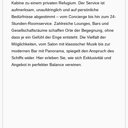
den Geist freimacht; die
Kabine zu einem privaten Refugium. Der Service ist
Materialität ist edel, die
aufmerksam, unaufdringlich und auf persönliche
Atmosphäre kultiviert. Hier
Bedürfnisse abgestimmt – vom Concierge bis hin zum 24-
entsteht ein Lebensgefühl, in
Stunden-Roomservice. Zahlreiche Lounges, Bars und
dem jeder Gast seine ganz
Gesellschaftsräume schaffen Orte der Begegnung, ohne
eigene Dramaturgie des
dass je ein Gefühl der Enge entsteht. Die Vielfalt der
Tages findet – ohne Taktung,
Möglichkeiten, vom Salon mit klassischer Musik bis zur
ohne Eile, stets getragen
modernen Bar mit Panorama, spiegelt den Anspruch des
von diskreter
Schiffs wider. Hier erleben Sie, wie sich Exklusivität und
Aufmerksamkeit. So wird die
Angebot in perfekter Balance vereinen.
MS Europa zur
schwimmenden Welt, in der
Großzügigkeit und
Stilsicherheit das Fundament
bilden.
Gleichzeitig beeindruckt die
Bandbreite dessen, was
möglich ist – stets fein