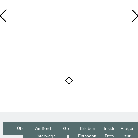
Überblick
An Bord &
Genuss
Erleben &
Insider
Fragen
Unterwegs
Entspannen
Detail
zur