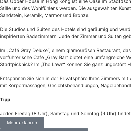
Das Upper House in Hong Kong ist eine Oase im Stadtdschung
Stille und des Wohlfühlens werden. Die ausgewählten Kuns
Sandstein, Keramik, Marmor und Bronze.
Die Studios und Suiten des Hotels sind geräumig und wurde
inspirierten Badezimmern. Jede der Zimmer und Suiten geb
Im „Café Gray Deluxe“, einem glamourösen Restaurant, da
verführerische Café „Gray Bar“ bietet eine umfangreiche W
Stadtpicknick? Im „The Lawn“ können Sie ganz ungestört 
Entspannen Sie sich in der Privatsphäre Ihres Zimmers mi
mit Körpermassagen, Gesichtsbehandlungen, Nagelbehandl
Tipp
Jeden Freitag (8 Uhr), Samstag und Sonntag (9 Uhr) finde
Mehr erfahren