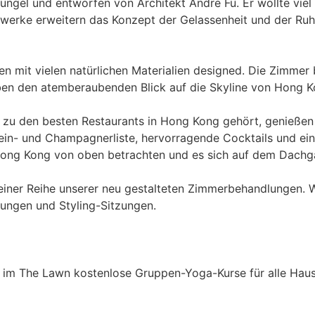
el und entworfen von Architekt Andre Fu. Er wollte viel me
twerke erweitern das Konzept der Gelassenheit und der Ru
n mit vielen natürlichen Materialien designed. Die Zimmer
en den atemberaubenden Blick auf die Skyline von Hong Ko
s zu den besten Restaurants in Hong Kong gehört, genieße
ein- und Champagnerliste, hervorragende Cocktails und ein
Hong Kong von oben betrachten und es sich auf dem Dachg
t einer Reihe unserer neu gestalteten Zimmerbehandlungen.
ungen und Styling-Sitzungen.
t im The Lawn kostenlose Gruppen-Yoga-Kurse für alle Haus