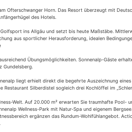
 am Ofterschwanger Horn. Das Resort überzeugt mit Deutsch
nfängerhügel des Hotels.
olfsport ins Allgäu und setzt bis heute Maßstäbe. Mittler
schung aus sportlicher Herausforderung, idealen Bedingun
e
ausreichend Übungsmöglichkeiten. Sonnenalp-Gäste erhalt
z Gundelsberg.
enalp liegt erhielt direkt die begehrte Auszeichnung eines 
te Restaurant Silberdistel sogleich drei Kochlöffel im „Schl
ness-Welt. Auf 20.000 m² erwarten Sie traumhafte Pool- un
nnenalp Wellness-Park mit Natur-Spa und eigenem Bergse
tnessbereich ergänzen das Rundum-Wohlfühlangebot. Actio
.