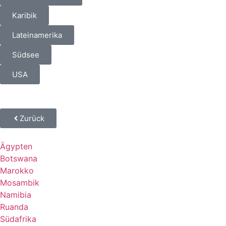
Karibik
Lateinamerika
Südsee
USA
Zurück
Ägypten
Botswana
Marokko
Mosambik
Namibia
Ruanda
Südafrika