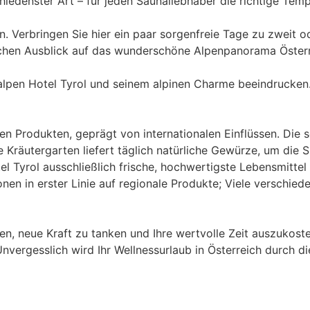
iedenster Art – für jeden Saunaliebhaber die richtige Temp
en. Verbringen Sie hier ein paar sorgenfreie Tage zu zweit 
ichen Ausblick auf das wunderschöne Alpenpanorama Österr
ralpen Hotel Tyrol und seinem alpinen Charme beeindrucken.
n Produkten, geprägt von internationalen Einflüssen. Die 
Kräutergarten liefert täglich natürliche Gewürze, um die Spe
el Tyrol ausschließlich frische, hochwertigste Lebensmitt
ionen in erster Linie auf regionale Produkte; Viele versch
, neue Kraft zu tanken und Ihre wertvolle Zeit auszukosten
Unvergesslich wird Ihr Wellnessurlaub in Österreich durch