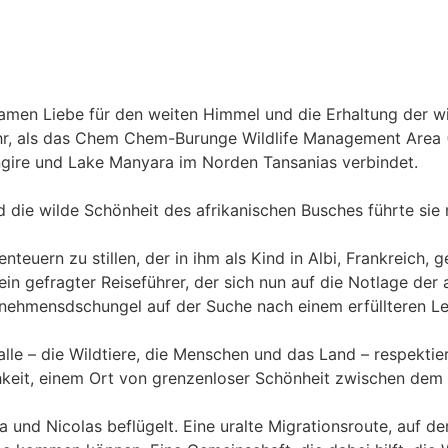
en Liebe für den weiten Himmel und die Erhaltung der wil
r, als das Chem Chem-Burunge Wildlife Management Area (
angire und Lake Manyara im Norden Tansanias verbindet.
d die wilde Schönheit des afrikanischen Busches führte sie
teuern zu stillen, der in ihm als Kind in Albi, Frankreich,
n gefragter Reiseführer, der sich nun auf die Notlage der a
ernehmensdschungel auf der Suche nach einem erfüllteren L
 alle – die Wildtiere, die Menschen und das Land – respekt
keit, einem Ort von grenzenloser Schönheit zwischen dem
a und Nicolas beflügelt. Eine uralte Migrationsroute, auf de