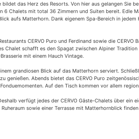
 bildet das Herz des Resorts. Von hier aus gelangen Sie b
6 Chalets mit total 36 Zimmern und Suiten bereit. Edle Ma
ick aufs Matterhorn. Dank eigenem Spa-Bereich in jedem Hau
Restaurants CERVO Puro und Ferdinand sowie die CERVO Bar 
ges Chalet schafft es den Spagat zwischen Alpiner Traditio
-Brasserie mit einem Hauch Vintage.
inem grandiosen Blick auf das Matterhorn serviert. Schließl
 zu genießen. Abends bietet das CERVO Puro zeitgenössisch
 Fonduemomenten. Auf den Tisch kommen vor allem regiona
eshalb verfügt jedes der CERVO Gäste-Chalets über ein ei
heraum sowie einer Terrasse mit Matterhornblick finden S