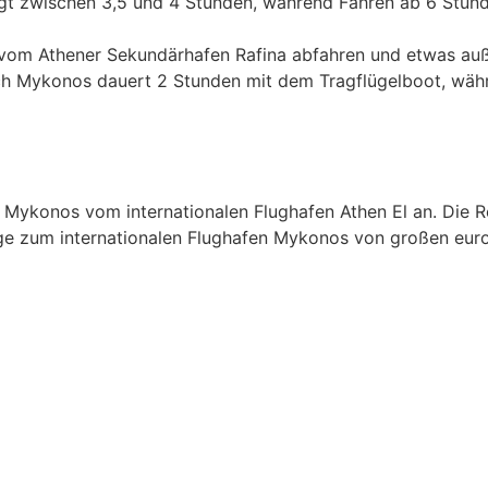
 liegt zwischen 3,5 und 4 Stunden, während Fähren ab 6 St
 vom Athener Sekundärhafen Rafina abfahren und etwas auße
nach Mykonos dauert 2 Stunden mit dem Tragflügelboot, währ
h Mykonos vom internationalen Flughafen Athen El an. Die 
e zum internationalen Flughafen Mykonos von großen euro