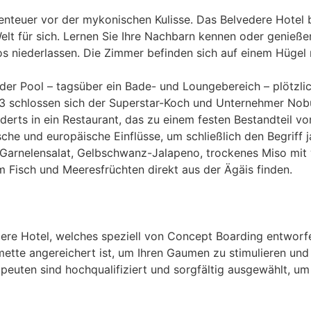
benteuer vor der mykonischen Kulisse. Das Belvedere Hotel
lt für sich. Lernen Sie Ihre Nachbarn kennen oder genießen
ederlassen. Die Zimmer befinden sich auf einem Hügel mit
er Pool – tagsüber ein Bade- und Loungebereich – plötzlic
03 schlossen sich der Superstar-Koch und Unternehmer No
derts in ein Restaurant, das zu einem festen Bestandteil 
he und europäische Einflüsse, um schließlich den Begriff j
Garnelensalat, Gelbschwanz-Jalapeno, trockenes Miso mit 
m Fisch und Meeresfrüchten direkt aus der Ägäis finden.
ere Hotel, welches speziell von Concept Boarding entworfe
tte angereichert ist, um Ihren Gaumen zu stimulieren und 
euten sind hochqualifiziert und sorgfältig ausgewählt, um