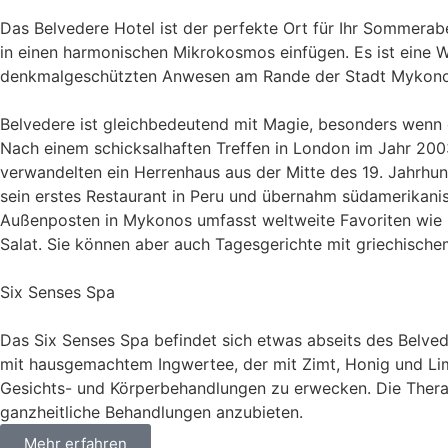
Das Belvedere Hotel ist der perfekte Ort für Ihr Sommera
in einen harmonischen Mikrokosmos einfügen. Es ist eine We
denkmalgeschützten Anwesen am Rande der Stadt Mykonos ni
Belvedere ist gleichbedeutend mit Magie, besonders wenn d
Nach einem schicksalhaften Treffen in London im Jahr 20
verwandelten ein Herrenhaus aus der Mitte des 19. Jahrhun
sein erstes Restaurant in Peru und übernahm südamerikanisc
Außenposten in Mykonos umfasst weltweite Favoriten wie 
Salat. Sie können aber auch Tagesgerichte mit griechische
Six Senses Spa
Das Six Senses Spa befindet sich etwas abseits des Belved
mit hausgemachtem Ingwertee, der mit Zimt, Honig und Lime
Gesichts- und Körperbehandlungen zu erwecken. Die Therap
ganzheitliche Behandlungen anzubieten.
Mehr erfahren