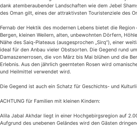
dank atemberaubender Landschaften wie dem Jebel Shams,
des Oman gilt, eines der attraktivsten Touristenziele des 
Fernab der Hektik des modernen Lebens bietet die Region e
Bergen, kleinen Weilern, alten, unbewohnten Dörfern, Höhle
Nähe des Saiq-Plateaus (ausgesprochen „Sirq“), einer weit
ideal für den Anbau vieler Obstsorten. Die Gegend rund 
Damaszenerrosen, die von März bis Mai blühen und die Be
Erlebnis. Aus den jährlich geernteten Rosen wird omanisch
und Heilmittel verwendet wird.
Die Gegend ist auch ein Schatz für Geschichts- und Kultu
ACHTUNG für Familien mit kleinen Kindern:
Alila Jabal Akhdar liegt in einer Hochgebirgsregion auf 2
Aufgrund des unebenen Geländes wird den Gästen dringend 