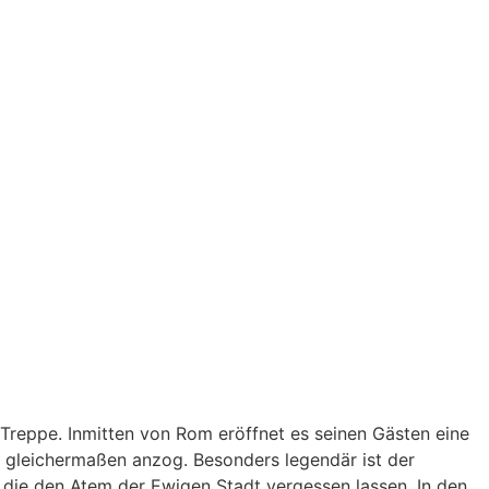
 Treppe. Inmitten von Rom eröffnet es seinen Gästen eine
e gleichermaßen anzog. Besonders legendär ist der
 die den Atem der Ewigen Stadt vergessen lassen. In den