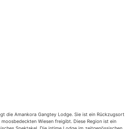
egt die Amankora Gangtey Lodge. Sie ist ein Rückzugsort
, moosbedeckten Wiesen freigibt. Diese Region ist ein
isches Spektakel. Die intime Lodge im zeitgenössischen