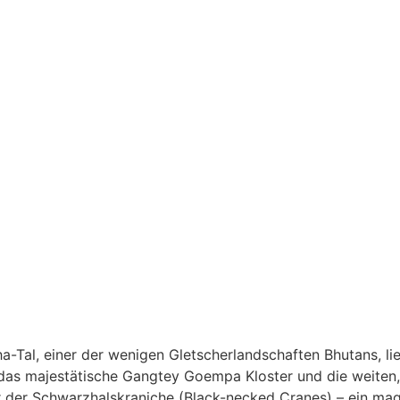
-Tal, einer der wenigen Gletscherlandschaften Bhutans, li
uf das majestätische Gangtey Goempa Kloster und die weiten
r der Schwarzhalskraniche (Black-necked Cranes) – ein mag